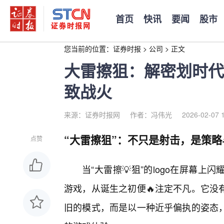
首页
快讯
要闻
股市
您当前的位置：
证券时报
>
公司
>
正文
大雷擦狙：解密划时代
致战火
来源：证券时报网
作者：冯伟光
2026-02-07 
“大雷擦狙”：不只是射击，是策
点赞
当“大雷擦💡狙”的logo在屏幕
游戏，从诞生之初便🔥注定不凡。它没
旧的模式，而是以一种近乎偏执的姿态