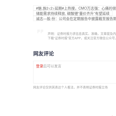
#魅.族2<2>延期#上热搜，CMO万志强：心痛
储能需求持续释放, 碳酸锂“量价齐升”有望延续
诚志—股.份：公司会在定期报告中披露截至报告
声明：证券时报力求信息真实、准确，文章提及内
下载“证券时报”官方APP，或关注官方微信公众
网友评论
登录
后可以发言
网友评论仅供其表达个人看法，并不表明证券时报立场